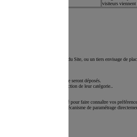
visiteurs viennent 
 Site, le responsable de la publication du Site, ou un tiers envisage de 
’ensemble des Cookies.
nécessaires au fonctionnement du Site seront déposés.
ou de désactiver les Cookies en fonction de leur catégorie..
délai, vous serez de nouveau sollicité pour faire connaître vos préféren
ertains de ces Cookies grâce à un mécanisme de paramétrage directement 