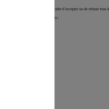
x sur les Cookies : vous pouvez décider d’accepter ou de refuser tous l
s déjà enregistrés.
rmations utiles pour gérer les Cookies :