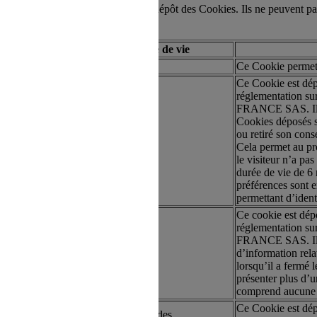
stion de vos choix en matière de dépôt des Cookies. Ils ne peuvent pas
Type
Durée de vie
artie
Session
Ce Cookie permet 
Ce Cookie est dépo
n au Site s'opère depuis un site tiers
réglementation s
FRANCE SAS. Il co
Cookies déposés sur
ou retiré son con
artie
6 mois
Cela permet au pro
le visiteur n’a p
durée de vie de 6 m
préférences sont 
permettant d’identi
Ce cookie est dépo
réglementation s
direction à l'intérieur d'une page du
FRANCE SAS. Il es
artie
6 mois
d’information rela
lorsqu’il a fermé 
présenter plus d’u
comprend aucune i
Ce Cookie est dép
artie
Quelques secondes