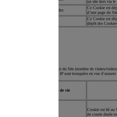
un site tiers via 
Ce Cookie est dépo
artie
Quelques secondes
d’une page du Site
Ce Cookie est dépo
 refus du visiteur au dépôt des cookies
artie
50 ans
dépôt des Cookie
tion du Site de suivre l’audience du Site (nombre de visites/visiteurs
s activer à tout moment. Les adresses IP sont tronquées en vue d’assurer
Type
Durée de vie
Cookie est lié au
artie
30 minutes
de courte durée es