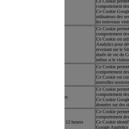
Ce Cookie permet a
comportement des 
artie
12 ans
Ce Cookie Google A
utilisateurs des ses
les nouveaux visite
Ce Cookie permet a
comportement des 
Ce Cookie est uti
artie
30 minutes
Analytics pour dét
revenant sur le Sit
durée de vie du C
même si le visiteur
Ce Cookie permet a
comportement des 
artie
Session
Ce Cookie est com
nouvelles sessions/
Ce Cookie permet a
comportement des 
artie
Quelques minutes
Ce Cookie Google A
données sur des sit
Ce Cookie permet a
comportement des 
artie
6 mois, 1 jour et 12 heures
Ce Cookie identifi
Google Analytics p