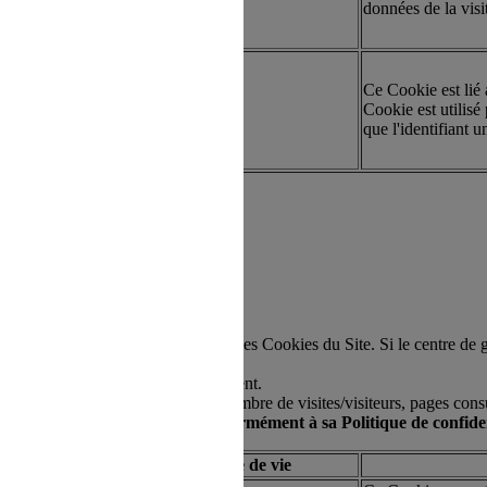
données de la visi
Ce Cookie est lié
artie
13 mois
Cookie est utilisé 
que l'identifiant u
 sont cités dans le Centre de gestion des Cookies du Site. Si le centre 
uvez donner ou retirer à tout moment.
e pour le suivi de son audience (nombre de visites/visiteurs, pages con
nalités qui lui sont propres, conformément à sa Politique de confiden
Type
Durée de vie